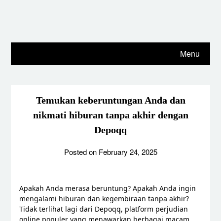
Skip
to
content
Menu
Temukan keberuntungan Anda dan
nikmati hiburan tanpa akhir dengan
Depoqq
Posted on
February 24, 2025
Apakah Anda merasa beruntung? Apakah Anda ingin
mengalami hiburan dan kegembiraan tanpa akhir?
Tidak terlihat lagi dari Depoqq, platform perjudian
online populer yang menawarkan berbagai macam