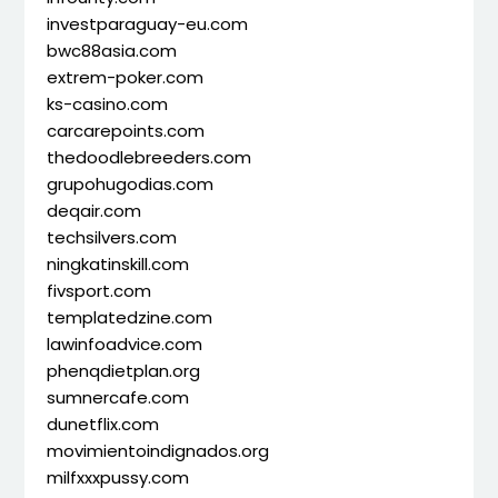
investparaguay-eu.com
bwc88asia.com
extrem-poker.com
ks-casino.com
carcarepoints.com
thedoodlebreeders.com
grupohugodias.com
deqair.com
techsilvers.com
ningkatinskill.com
fivsport.com
templatedzine.com
lawinfoadvice.com
phenqdietplan.org
sumnercafe.com
dunetflix.com
movimientoindignados.org
milfxxxpussy.com