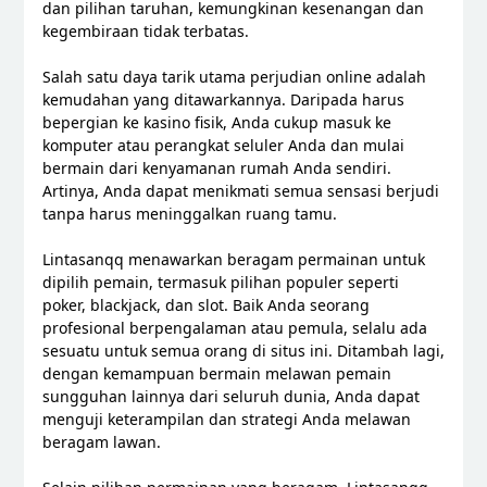
dan pilihan taruhan, kemungkinan kesenangan dan
kegembiraan tidak terbatas.
Salah satu daya tarik utama perjudian online adalah
kemudahan yang ditawarkannya. Daripada harus
bepergian ke kasino fisik, Anda cukup masuk ke
komputer atau perangkat seluler Anda dan mulai
bermain dari kenyamanan rumah Anda sendiri.
Artinya, Anda dapat menikmati semua sensasi berjudi
tanpa harus meninggalkan ruang tamu.
Lintasanqq menawarkan beragam permainan untuk
dipilih pemain, termasuk pilihan populer seperti
poker, blackjack, dan slot. Baik Anda seorang
profesional berpengalaman atau pemula, selalu ada
sesuatu untuk semua orang di situs ini. Ditambah lagi,
dengan kemampuan bermain melawan pemain
sungguhan lainnya dari seluruh dunia, Anda dapat
menguji keterampilan dan strategi Anda melawan
beragam lawan.