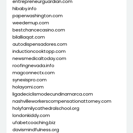
entrepreneurguardian.com
hibaby.info
paperwashington.com
weedemup.com
bestchancecasino.com
bilalliaqat.com
autodispensadores.com
inductioncooktopp.com
newsmedicaltoday.com
roofingnevada.info
magconnectx.com
synexispro.com
holayomi.com
ligadeciclismodecundinamarca.com
nashvilleworkerscompensationattorney.com
holyfamilycathedralschool.org
londonkiddy.com
ufabetcoaching.biz
davismindfulness.org