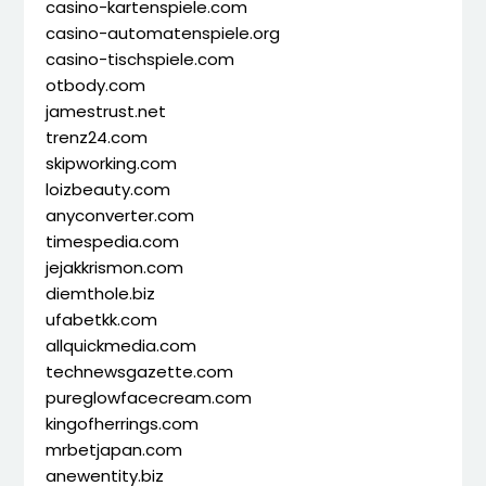
casino-kartenspiele.com
casino-automatenspiele.org
casino-tischspiele.com
otbody.com
jamestrust.net
trenz24.com
skipworking.com
loizbeauty.com
anyconverter.com
timespedia.com
jejakkrismon.com
diemthole.biz
ufabetkk.com
allquickmedia.com
technewsgazette.com
pureglowfacecream.com
kingofherrings.com
mrbetjapan.com
anewentity.biz