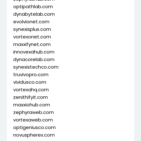
optipathlab.com
dynabytelab.com
evolvionet.com
synexisplus.com
vortexonet.com
maxxifynet.com
innovexahub.com
dynacorelab.com
synexistechco.com
truvivopro.com
vividusco.com
vortexahq.com
zenithifyit.com
maxxiohub.com
zephyraweb.com
vortexaweb.com
optigeniusco.com
novuspherex.com