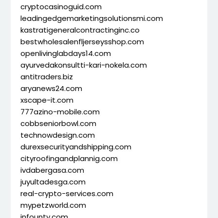
cryptocasinoguid.com
leadingedgemarketingsolutionsmi.com
kastratigeneralcontractinginc.co
bestwholesalenfljerseysshop.com
openlivinglabdays14.com
ayurvedakonsultti-kari-nokela.com
antitraders.biz
aryanews24.com
xscape-it.com
777azino-mobile.com
cobbseniorbowl.com
technowdesign.com
durexsecurityandshipping.com
cityroofingandplannig.com
ivdabergasa.com
juyultadesga.com
real-crypto-services.com
mypetzworld.com
infounty.com