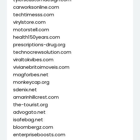
carworksonline.com
techtimesss.com
virylstore.com
motorstell.com
health150years.com
prescriptions-drug.org
technocrewsolution.com
viraltokvibes.com
vivianebritoimoveis.com
magforbes.net
monkeycap.org
sdenix.net
amarinhillcrest.com
the-tourist.org
advogato.net
isafebag.net
bloombergz.com
enterpriseboosts.com