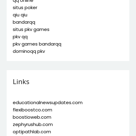
qq online
situs poker
qiu qiu
bandarqq
situs pkv games
pkv qq
pkv games bandarqq
dominoqq pkv
Links
educationalnewsupdates.com
flexiboostco.com
boostioweb.com
zephyrushub.com
optipathlab.com