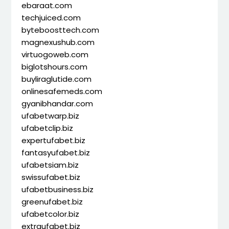
ebaraat.com
techjuiced.com
byteboosttech.com
magnexushub.com
virtuogoweb.com
biglotshours.com
buyliraglutide.com
onlinesafemeds.com
gyanibhandar.com
ufabetwarp.biz
ufabetclip.biz
expertufabet.biz
fantasyufabet.biz
ufabetsiam.biz
swissufabet.biz
ufabetbusiness.biz
greenufabet.biz
ufabetcolor.biz
extraufabet.biz