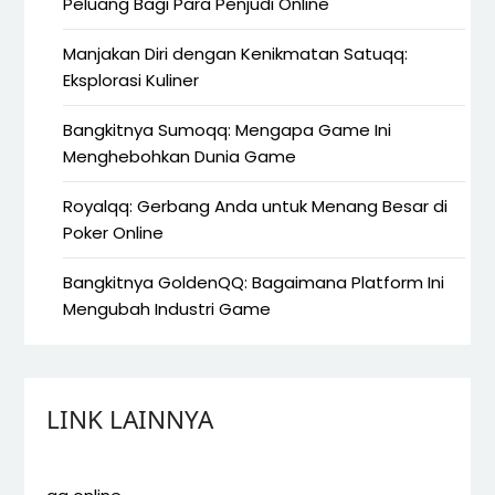
Peluang Bagi Para Penjudi Online
Manjakan Diri dengan Kenikmatan Satuqq:
Eksplorasi Kuliner
Bangkitnya Sumoqq: Mengapa Game Ini
Menghebohkan Dunia Game
Royalqq: Gerbang Anda untuk Menang Besar di
Poker Online
Bangkitnya GoldenQQ: Bagaimana Platform Ini
Mengubah Industri Game
LINK LAINNYA