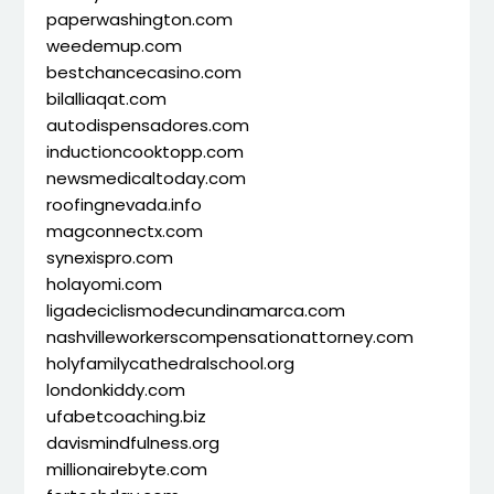
paperwashington.com
weedemup.com
bestchancecasino.com
bilalliaqat.com
autodispensadores.com
inductioncooktopp.com
newsmedicaltoday.com
roofingnevada.info
magconnectx.com
synexispro.com
holayomi.com
ligadeciclismodecundinamarca.com
nashvilleworkerscompensationattorney.com
holyfamilycathedralschool.org
londonkiddy.com
ufabetcoaching.biz
davismindfulness.org
millionairebyte.com