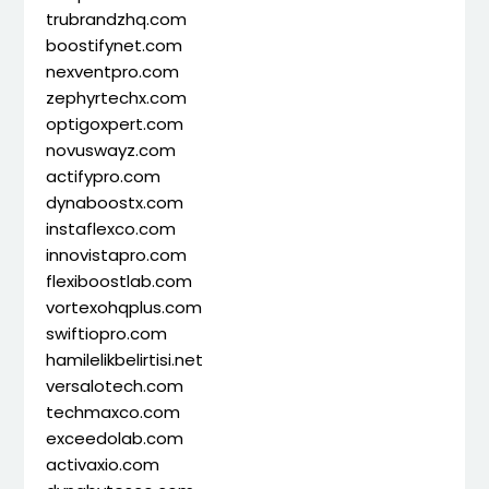
trubrandzhq.com
boostifynet.com
nexventpro.com
zephyrtechx.com
optigoxpert.com
novuswayz.com
actifypro.com
dynaboostx.com
instaflexco.com
innovistapro.com
flexiboostlab.com
vortexohqplus.com
swiftiopro.com
hamilelikbelirtisi.net
versalotech.com
techmaxco.com
exceedolab.com
activaxio.com