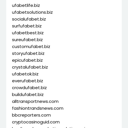
ufabetlife.biz
ufabetsolutions.biz
socialufabet.biz
surfufabet.biz
ufabetbest.biz
sureufabet.biz
customufabet.biz
storyufabet.biz
epicufabet.biz
crystalufabet.biz
ufabetok.biz
everufabet.biz
crowdufabet.biz
buildufabet.biz
alltransportnews.com
fashiontrandsnews.com
bbcreporters.com
cryptocasinoguid.com