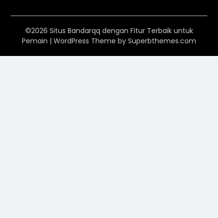
©2026 Situs Bandarqq dengan Fitur Terbaik untuk
Pemain
| WordPress Theme by
Superbthemes.com