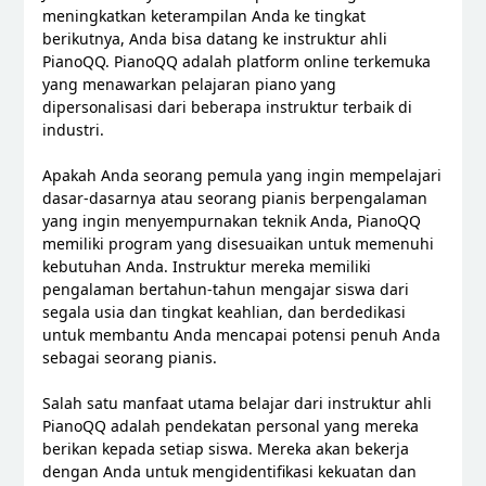
meningkatkan keterampilan Anda ke tingkat
berikutnya, Anda bisa datang ke instruktur ahli
PianoQQ. PianoQQ adalah platform online terkemuka
yang menawarkan pelajaran piano yang
dipersonalisasi dari beberapa instruktur terbaik di
industri.
Apakah Anda seorang pemula yang ingin mempelajari
dasar-dasarnya atau seorang pianis berpengalaman
yang ingin menyempurnakan teknik Anda, PianoQQ
memiliki program yang disesuaikan untuk memenuhi
kebutuhan Anda. Instruktur mereka memiliki
pengalaman bertahun-tahun mengajar siswa dari
segala usia dan tingkat keahlian, dan berdedikasi
untuk membantu Anda mencapai potensi penuh Anda
sebagai seorang pianis.
Salah satu manfaat utama belajar dari instruktur ahli
PianoQQ adalah pendekatan personal yang mereka
berikan kepada setiap siswa. Mereka akan bekerja
dengan Anda untuk mengidentifikasi kekuatan dan