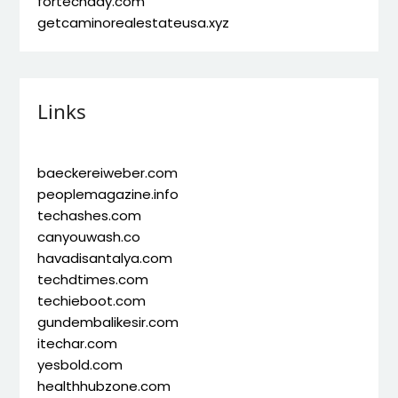
fortechday.com
getcaminorealestateusa.xyz
Links
baeckereiweber.com
peoplemagazine.info
techashes.com
canyouwash.co
havadisantalya.com
techdtimes.com
techieboot.com
gundembalikesir.com
itechar.com
yesbold.com
healthhubzone.com