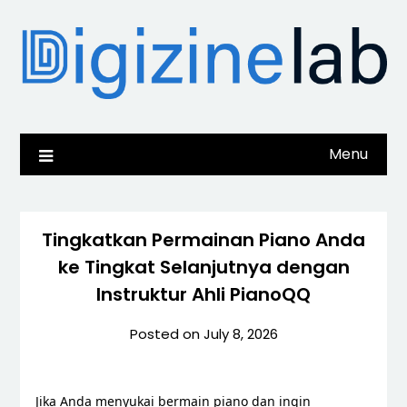
Skip
to
content
Menu
Tingkatkan Permainan Piano Anda
ke Tingkat Selanjutnya dengan
Instruktur Ahli PianoQQ
Posted on
July 8, 2026
Jika Anda menyukai bermain piano dan ingin