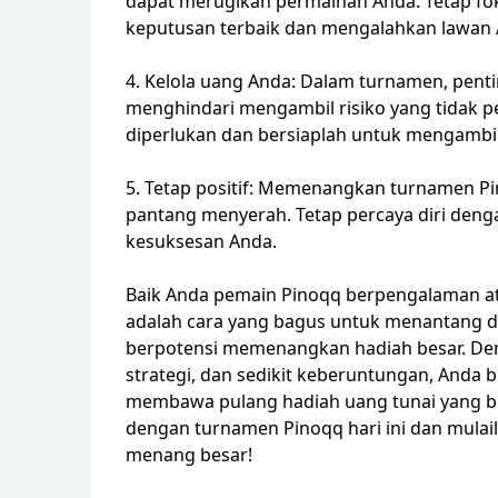
dapat merugikan permainan Anda. Tetap f
keputusan terbaik dan mengalahkan lawan 
4. Kelola uang Anda: Dalam turnamen, pent
menghindari mengambil risiko yang tidak pe
diperlukan dan bersiaplah untuk mengambil
5. Tetap positif: Memenangkan turnamen Pi
pantang menyerah. Tetap percaya diri de
kesuksesan Anda.
Baik Anda pemain Pinoqq berpengalaman at
adalah cara yang bagus untuk menantang di
berpotensi memenangkan hadiah besar. Den
strategi, dan sedikit keberuntungan, Anda 
membawa pulang hadiah uang tunai yang b
dengan turnamen Pinoqq hari ini dan mula
menang besar!