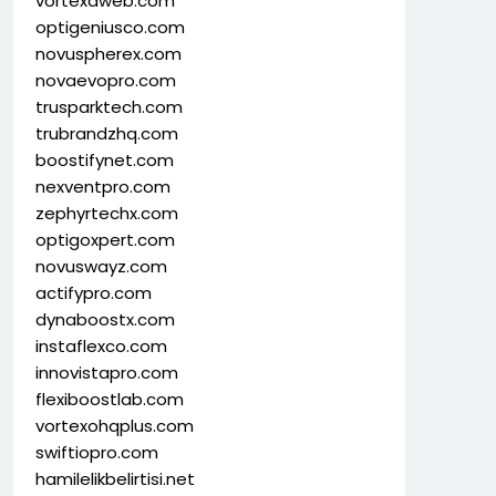
vortexaweb.com
optigeniusco.com
novuspherex.com
novaevopro.com
trusparktech.com
trubrandzhq.com
boostifynet.com
nexventpro.com
zephyrtechx.com
optigoxpert.com
novuswayz.com
actifypro.com
dynaboostx.com
instaflexco.com
innovistapro.com
flexiboostlab.com
vortexohqplus.com
swiftiopro.com
hamilelikbelirtisi.net