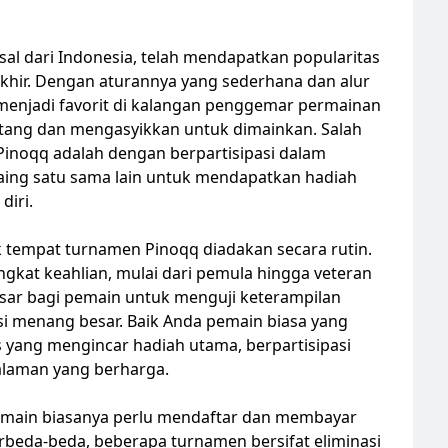
al dari Indonesia, telah mendapatkan popularitas
akhir. Dengan aturannya yang sederhana dan alur
 menjadi favorit di kalangan penggemar permainan
tang dan mengasyikkan untuk dimainkan. Salah
Pinoqq adalah dengan berpartisipasi dalam
aing satu sama lain untuk mendapatkan hadiah
iri.
k tempat turnamen Pinoqq diadakan secara rutin.
gkat keahlian, mulai dari pemula hingga veteran
ar bagi pemain untuk menguji keterampilan
i menang besar. Baik Anda pemain biasa yang
s yang mengincar hadiah utama, berpartisipasi
alaman yang berharga.
emain biasanya perlu mendaftar dan membayar
beda-beda, beberapa turnamen bersifat eliminasi