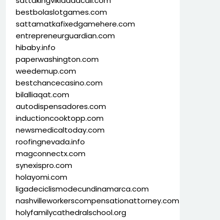
sattakingvikidadacall.com
bestbolaslotgames.com
sattamatkafixedgamehere.com
entrepreneurguardian.com
hibaby.info
paperwashington.com
weedemup.com
bestchancecasino.com
bilalliaqat.com
autodispensadores.com
inductioncooktopp.com
newsmedicaltoday.com
roofingnevada.info
magconnectx.com
synexispro.com
holayomi.com
ligadeciclismodecundinamarca.com
nashvilleworkerscompensationattorney.com
holyfamilycathedralschool.org