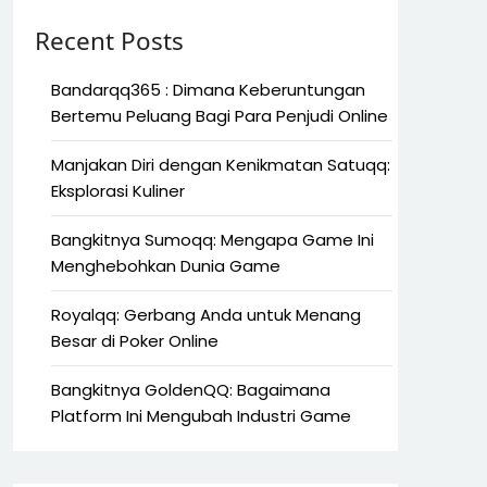
Recent Posts
Bandarqq365 : Dimana Keberuntungan
Bertemu Peluang Bagi Para Penjudi Online
Manjakan Diri dengan Kenikmatan Satuqq:
Eksplorasi Kuliner
Bangkitnya Sumoqq: Mengapa Game Ini
Menghebohkan Dunia Game
Royalqq: Gerbang Anda untuk Menang
Besar di Poker Online
Bangkitnya GoldenQQ: Bagaimana
Platform Ini Mengubah Industri Game