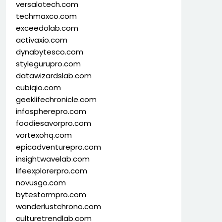
versalotech.com
techmaxco.com
exceedolab.com
activaxio.com
dynabytesco.com
stylegurupro.com
datawizardslab.com
cubiqio.com
geeklifechronicle.com
infospherepro.com
foodiesavorpro.com
vortexohq.com
epicadventurepro.com
insightwavelab.com
lifeexplorerpro.com
novusgo.com
bytestormpro.com
wanderlustchrono.com
culturetrendlab.com