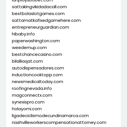
sattakingvikidadacall.com
bestbolaslotgames.com
sattamatkafixedgamehere.com
entrepreneurguardian.com
hibaby.info
paperwashington.com
weedemup.com
bestchancecasino.com
bilalliaqat.com
autodispensadores.com
inductioncooktopp.com
newsmedicaltoday.com
roofingnevada.info
magconnectx.com
synexispro.com
holayomi.com
ligadeciclismodecundinamarca.com
nashvilleworkerscompensationattorney.com