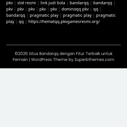
pkv
|
slot resmi
|
link judi bola
|
bandarqq
|
bandarqq
|
pkv
|
pkv
|
pkv
|
pkv
|
pkv
|
dominoqq pkv
|
qq
|
bandarqq
|
pragmatic play
|
pragmatic play
|
pragmatic
play
|
qq
|
https://hematqq.pkvgamesresmi.org/
©2026 Situs Bandarqq dengan Fitur Terbaik untuk
Pemain
| WordPress Theme by
Superbthemes.com