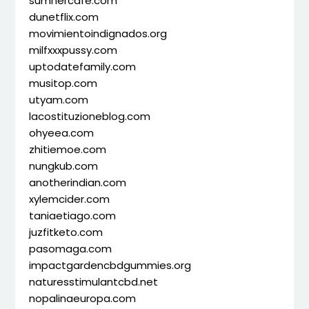
sumnercafe.com
dunetflix.com
movimientoindignados.org
milfxxxpussy.com
uptodatefamily.com
musitop.com
utyam.com
lacostituzioneblog.com
ohyeea.com
zhitiemoe.com
nungkub.com
anotherindian.com
xylemcider.com
taniaetiago.com
juzfitketo.com
pasomaga.com
impactgardencbdgummies.org
naturesstimulantcbd.net
nopalinaeuropa.com