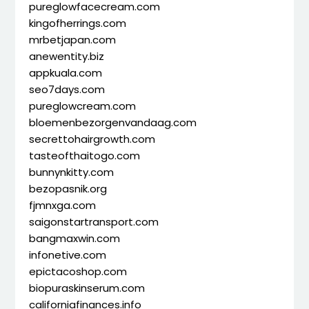
pureglowfacecream.com
kingofherrings.com
mrbetjapan.com
anewentity.biz
appkuala.com
seo7days.com
pureglowcream.com
bloemenbezorgenvandaag.com
secrettohairgrowth.com
tasteofthaitogo.com
bunnynkitty.com
bezopasnik.org
fjmnxga.com
saigonstartransport.com
bangmaxwin.com
infonetive.com
epictacoshop.com
biopuraskinserum.com
californiafinances.info