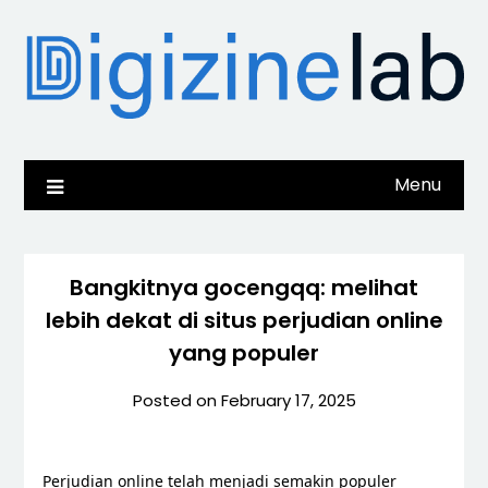
Skip
to
content
Menu
Bangkitnya gocengqq: melihat
lebih dekat di situs perjudian online
yang populer
Posted on
February 17, 2025
Perjudian online telah menjadi semakin populer