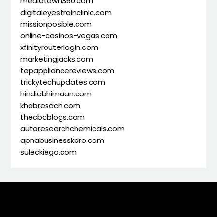
mediatown360.com
digitaleyestrainclinic.com
missionposible.com
online-casinos-vegas.com
xfinityrouterlogin.com
marketingjacks.com
topappliancereviews.com
trickytechupdates.com
hindiabhimaan.com
khabresach.com
thecbdblogs.com
autoresearchchemicals.com
apnabusinesskaro.com
suleckiego.com