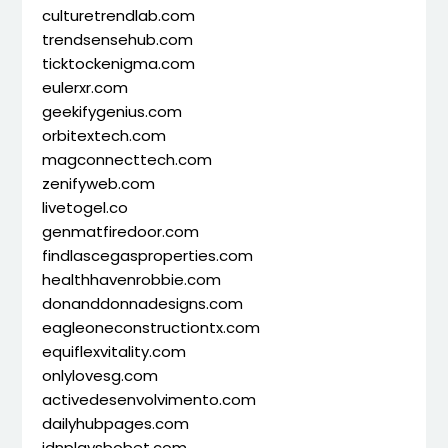
culturetrendlab.com
trendsensehub.com
ticktockenigma.com
eulerxr.com
geekifygenius.com
orbitextech.com
magconnecttech.com
zenifyweb.com
livetogel.co
genmatfiredoor.com
findlascegasproperties.com
healthhavenrobbie.com
donanddonnadesigns.com
eagleoneconstructiontx.com
equiflexvitality.com
onlylovesg.com
activedesenvolvimento.com
dailyhubpages.com
idnplaysbobet.com