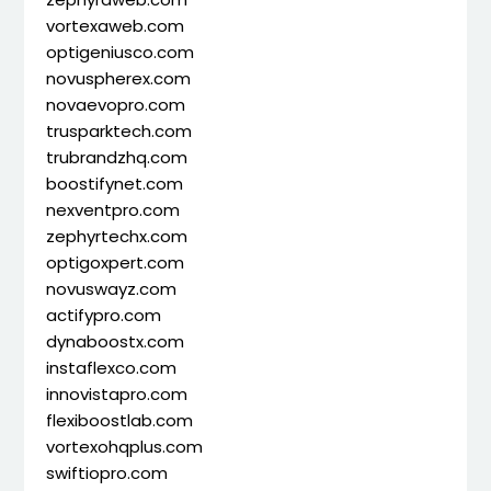
vortexaweb.com
optigeniusco.com
novuspherex.com
novaevopro.com
trusparktech.com
trubrandzhq.com
boostifynet.com
nexventpro.com
zephyrtechx.com
optigoxpert.com
novuswayz.com
actifypro.com
dynaboostx.com
instaflexco.com
innovistapro.com
flexiboostlab.com
vortexohqplus.com
swiftiopro.com