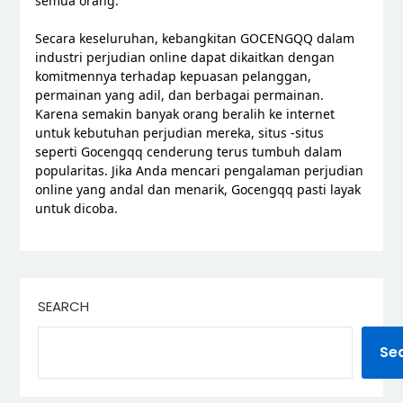
semua orang.
Secara keseluruhan, kebangkitan GOCENGQQ dalam
industri perjudian online dapat dikaitkan dengan
komitmennya terhadap kepuasan pelanggan,
permainan yang adil, dan berbagai permainan.
Karena semakin banyak orang beralih ke internet
untuk kebutuhan perjudian mereka, situs -situs
seperti Gocengqq cenderung terus tumbuh dalam
popularitas. Jika Anda mencari pengalaman perjudian
online yang andal dan menarik, Gocengqq pasti layak
untuk dicoba.
SEARCH
Se