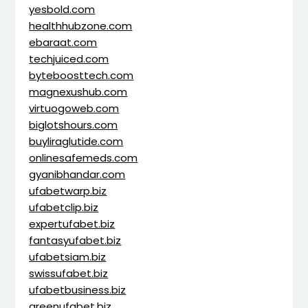
yesbold.com
healthhubzone.com
ebaraat.com
techjuiced.com
byteboosttech.com
magnexushub.com
virtuogoweb.com
biglotshours.com
buyliraglutide.com
onlinesafemeds.com
gyanibhandar.com
ufabetwarp.biz
ufabetclip.biz
expertufabet.biz
fantasyufabet.biz
ufabetsiam.biz
swissufabet.biz
ufabetbusiness.biz
greenufabet.biz