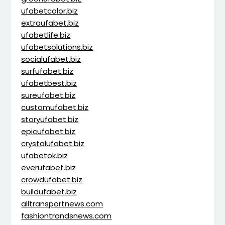
ufabetcolor.biz
extraufabet.biz
ufabetlife.biz
ufabetsolutions.biz
socialufabet.biz
surfufabet.biz
ufabetbest.biz
sureufabet.biz
customufabet.biz
storyufabet.biz
epicufabet.biz
crystalufabet.biz
ufabetok.biz
everufabet.biz
crowdufabet.biz
buildufabet.biz
alltransportnews.com
fashiontrandsnews.com