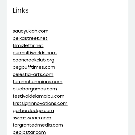
Links
saucyukiah.com
beikastreet.net
filmizlettir.net
ourmultiworlds.com
cooncreekclub.org
pegpufftimes.com
celestia-arts.com
forumchampions.com
bluebargames.com
festivaldelamalou.com
firstsigninnovations.com
garberdodge.com
swim-wears.com
forgrantedmedia.com
peolpstar.com