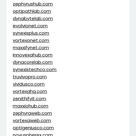
zephyrushub.com
optipathlab.com
dynabytelab.com
evolvionet.com
synexisplus.com
vortexonet.com
maxxifynet.com
innovexahub.com
dynacorelab.com
synexistechco.com
truvivopro.com
vividusco.com
vortexahq.com
zenithifyit.com
maxxiohub.com
zephyraweb.com
vortexaweb.com
optigeniusco.com
novuspherex.com