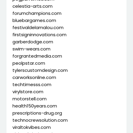
celestia-arts.com
forumchampions.com
bluebargames.com
festivaldelamalou.com
firstsigninnovations.com
garberdodge.com
swim-wears.com
forgrantedmedia.com
peolpstar.com
tylerscustomdesign.com
carworksonline.com
techtimesss.com
virylstore.com
motorstell.com
health150years.com
prescriptions-drug.org
technocrewsolution.com
viraltokvibes.com