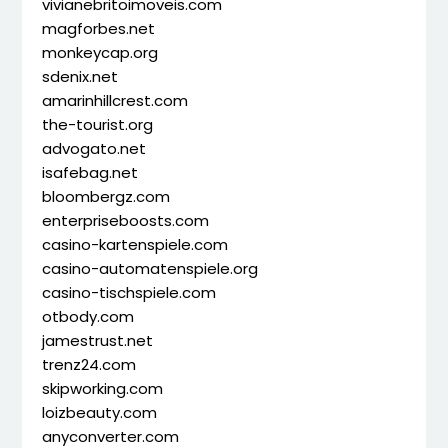
vivianebritoimoveis.com
magforbes.net
monkeycap.org
sdenix.net
amarinhillcrest.com
the-tourist.org
advogato.net
isafebag.net
bloombergz.com
enterpriseboosts.com
casino-kartenspiele.com
casino-automatenspiele.org
casino-tischspiele.com
otbody.com
jamestrust.net
trenz24.com
skipworking.com
loizbeauty.com
anyconverter.com