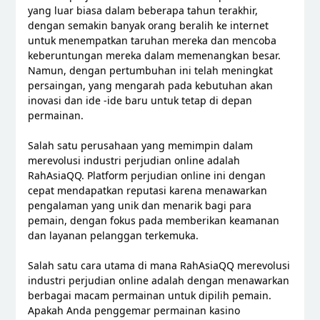
yang luar biasa dalam beberapa tahun terakhir,
dengan semakin banyak orang beralih ke internet
untuk menempatkan taruhan mereka dan mencoba
keberuntungan mereka dalam memenangkan besar.
Namun, dengan pertumbuhan ini telah meningkat
persaingan, yang mengarah pada kebutuhan akan
inovasi dan ide -ide baru untuk tetap di depan
permainan.
Salah satu perusahaan yang memimpin dalam
merevolusi industri perjudian online adalah
RahAsiaQQ. Platform perjudian online ini dengan
cepat mendapatkan reputasi karena menawarkan
pengalaman yang unik dan menarik bagi para
pemain, dengan fokus pada memberikan keamanan
dan layanan pelanggan terkemuka.
Salah satu cara utama di mana RahAsiaQQ merevolusi
industri perjudian online adalah dengan menawarkan
berbagai macam permainan untuk dipilih pemain.
Apakah Anda penggemar permainan kasino