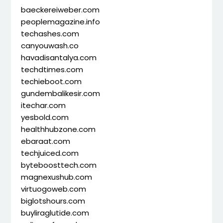
baeckereiweber.com
peoplemagazine.info
techashes.com
canyouwash.co
havadisantalya.com
techdtimes.com
techieboot.com
gundembalikesir.com
itechar.com
yesbold.com
healthhubzone.com
ebaraat.com
techjuiced.com
byteboosttech.com
magnexushub.com
virtuogoweb.com
biglotshours.com
buyliraglutide.com