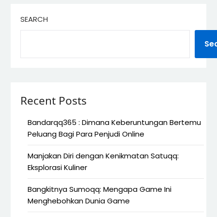
SEARCH
Se
Recent Posts
Bandarqq365 : Dimana Keberuntungan Bertemu
Peluang Bagi Para Penjudi Online
Manjakan Diri dengan Kenikmatan Satuqq:
Eksplorasi Kuliner
Bangkitnya Sumoqq: Mengapa Game Ini
Menghebohkan Dunia Game