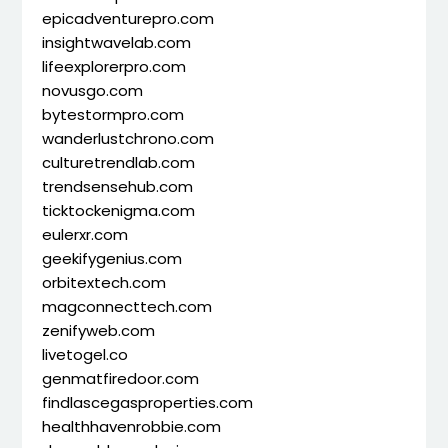
epicadventurepro.com
insightwavelab.com
lifeexplorerpro.com
novusgo.com
bytestormpro.com
wanderlustchrono.com
culturetrendlab.com
trendsensehub.com
ticktockenigma.com
eulerxr.com
geekifygenius.com
orbitextech.com
magconnecttech.com
zenifyweb.com
livetogel.co
genmatfiredoor.com
findlascegasproperties.com
healthhavenrobbie.com