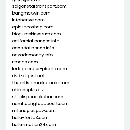
saigonstartransport.com
bangmaxwin.com
infonetive.com
epictacoshop.com
biopuraskinserum.com
californiafinances.info
canadafinance.info
nevadamoney.info
rimene.com
ledepanneur-pigalle.com
dvd-digest.net
theartistsmarketnola.com
chiranaplus.biz
stackspancakebar.com
namheongfoodcourt.com
milanoglasgow.com
hallu-forte3.com
hallu-motion24.com