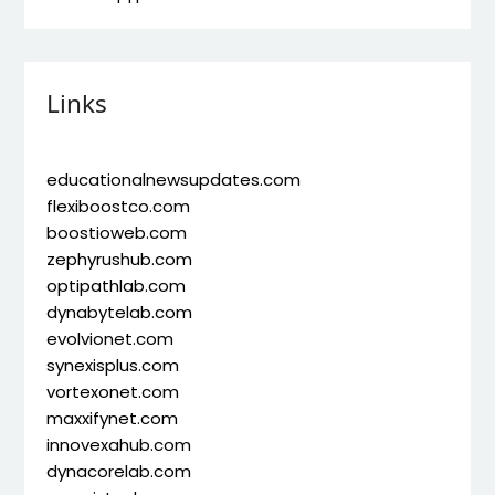
Links
educationalnewsupdates.com
flexiboostco.com
boostioweb.com
zephyrushub.com
optipathlab.com
dynabytelab.com
evolvionet.com
synexisplus.com
vortexonet.com
maxxifynet.com
innovexahub.com
dynacorelab.com