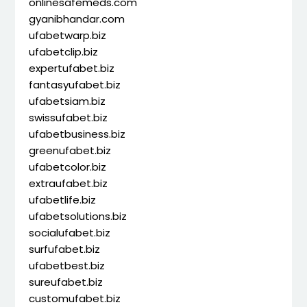
onlinesafemeds.com
gyanibhandar.com
ufabetwarp.biz
ufabetclip.biz
expertufabet.biz
fantasyufabet.biz
ufabetsiam.biz
swissufabet.biz
ufabetbusiness.biz
greenufabet.biz
ufabetcolor.biz
extraufabet.biz
ufabetlife.biz
ufabetsolutions.biz
socialufabet.biz
surfufabet.biz
ufabetbest.biz
sureufabet.biz
customufabet.biz