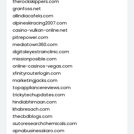
therockskippers.com
granfoss.net
allindiacafela.com
alpineskiracing2007.com
casino-vulkan-online.net
pitrepower.com
mediatown360.com
digitaleyestrainclinic.com
missionposible.com
online-casinos-vegas.com
xfinityrouterlogin.com
marketingjacks.com
topappliancereviews.com
trickytechupdates.com
hindiabhimaan.com
khabresach.com
thecbdblogs.com
autoresearchchemicals.com
apnabusinesskaro.com