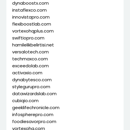
dynaboostx.com
instaflexco.com
innovistapro.com
flexiboostlab.com
vortexohqplus.com
swiftiopro.com
hamilelikbelirtisi.net
versalotech.com
techmaxco.com
exceedolab.com
activaxio.com
dynabytesco.com
stylegurupro.com
datawizardslab.com
cubiqio.com
geeklifechronicle.com
infospherepro.com
foodiesavorpro.com
vortexohq.com