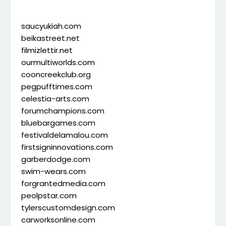
saucyukiah.com
beikastreet.net
filmizlettir.net
ourmultiworlds.com
cooncreekclub.org
pegpufftimes.com
celestia-arts.com
forumchampions.com
bluebargames.com
festivaldelamalou.com
firstsigninnovations.com
garberdodge.com
swim-wears.com
forgrantedmedia.com
peolpstar.com
tylerscustomdesign.com
carworksonline.com