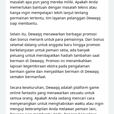
masalah apa pun yang mereka miliki. Apakah Anda
memerlukan bantuan dengan masalah teknis atau
hanya ingin mempelajari lebih lanjut tentang
permainan tertentu, tim layanan pelanggan Dewaqq
siap membantu.
Selain itu, Dewaqq menawarkan berbagai promosi
dan bonus menarik untuk para pemainnya. Dari bonus
selamat datang untuk anggota baru hingga promosi
berkelanjutan untuk pemain setia, ada banyak
peluang untuk mendapatkan hadiah tambahan saat
bermain di Dewaqq. Promosi ini menambahkan
lapisan kegembiraan ekstra pada pengalaman
bermain game dan menjadikan bermain di Dewaqq
semakin bermanfaat.
Secara keseluruhan, Dewaqq adalah platform game
online fantastis yang menawarkan sesuatu untuk
semua orang. Apakah Anda sedang mencari cara
menyenangkan untuk menghabiskan waktu atau ingin
menguji keterampilan Anda melawan pemain lain,