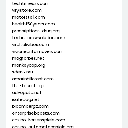
techtimesss.com
virylstore.com
motorstell.com
health150years.com
prescriptions-drug.org
technocrewsolution.com
viraltokvibes.com
vivianebritoimoveis.com
magforbes.net
monkeycap.org
sdenix.net
amarinhillcrest.com
the-tourist.org
advogato.net
isafebag.net
bloombergz.com
enterpriseboosts.com
casino-kartenspiele.com
casino-automatenspiele.org