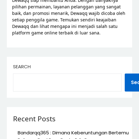
Dewaqq siap membantu Anda. Dengan banyaknya
pilihan permainan, layanan pelanggan yang sangat
baik, dan promosi menarik, Dewaqq wajib dicoba oleh
setiap penggila game. Temukan sendiri keajaiban
Dewaqq dan lihat mengapa ini menjadi salah satu
platform game online terbaik di luar sana.
SEARCH
Se
Recent Posts
Bandarqq365 : Dimana Keberuntungan Bertemu