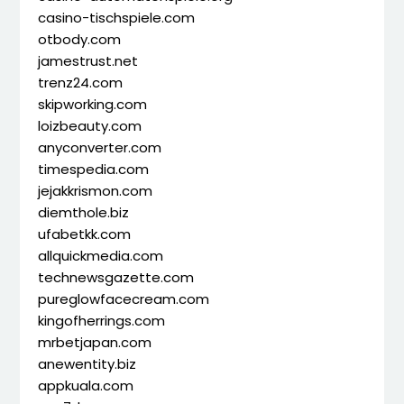
casino-tischspiele.com
otbody.com
jamestrust.net
trenz24.com
skipworking.com
loizbeauty.com
anyconverter.com
timespedia.com
jejakkrismon.com
diemthole.biz
ufabetkk.com
allquickmedia.com
technewsgazette.com
pureglowfacecream.com
kingofherrings.com
mrbetjapan.com
anewentity.biz
appkuala.com