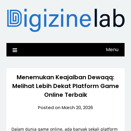
Skip
to
content
Menu
Menemukan Keajaiban Dewaqq:
Melihat Lebih Dekat Platform Game
Online Terbaik
Posted on
March 20, 2026
Dalam dunia game online, ada banyak sekali platform