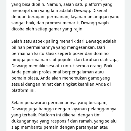
yang bisa dipilih. Namun, salah satu platform yang
menonjol dari yang lain adalah Dewaqq. Dikenal
dengan beragam permainan, layanan pelanggan yang
sangat baik, dan promosi menarik, Dewaqq wajib
dicoba oleh setiap gamer yang rajin.
Salah satu aspek paling menarik dari Dewaqq adalah
pilihan permainannya yang mengesankan. Dari
permainan kartu klasik seperti poker dan domino
hingga permainan slot populer dan taruhan olahraga,
Dewaqq memiliki sesuatu untuk semua orang. Baik
Anda pemain profesional berpengalaman atau
pemain biasa, Anda akan menemukan game yang
sesuai dengan minat dan tingkat keahlian Anda di
platform ini.
Selain penawaran permainannya yang beragam,
Dewaqq juga bangga dengan layanan pelanggannya
yang terbaik. Platform ini dikenal dengan tim
dukungannya yang responsif dan ramah, yang selalu
siap membantu pemain dengan pertanyaan atau