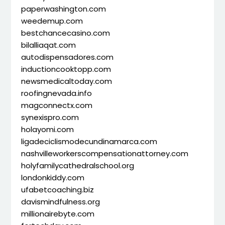
paperwashington.com
weedemup.com
bestchancecasino.com
bilalliaqat.com
autodispensadores.com
inductioncooktopp.com
newsmedicaltoday.com
roofingnevada.info
magconnectx.com
synexispro.com
holayomi.com
ligadeciclismodecundinamarca.com
nashvilleworkerscompensationattorney.com
holyfamilycathedralschool.org
londonkiddy.com
ufabetcoaching.biz
davismindfulness.org
millionairebyte.com