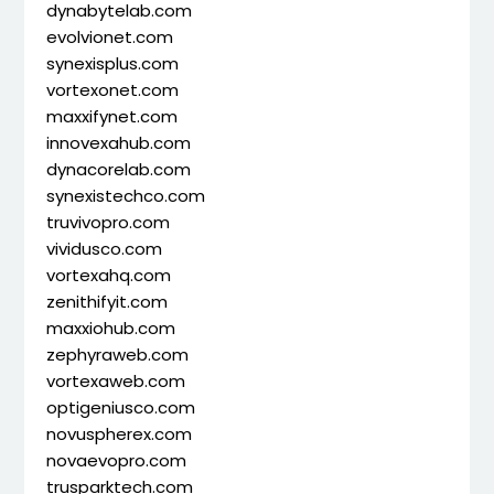
dynabytelab.com
evolvionet.com
synexisplus.com
vortexonet.com
maxxifynet.com
innovexahub.com
dynacorelab.com
synexistechco.com
truvivopro.com
vividusco.com
vortexahq.com
zenithifyit.com
maxxiohub.com
zephyraweb.com
vortexaweb.com
optigeniusco.com
novuspherex.com
novaevopro.com
trusparktech.com