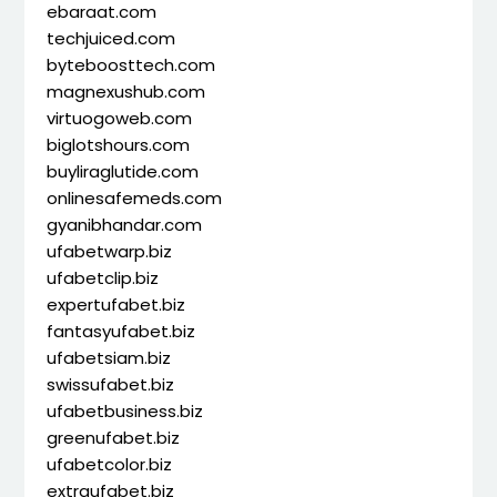
ebaraat.com
techjuiced.com
byteboosttech.com
magnexushub.com
virtuogoweb.com
biglotshours.com
buyliraglutide.com
onlinesafemeds.com
gyanibhandar.com
ufabetwarp.biz
ufabetclip.biz
expertufabet.biz
fantasyufabet.biz
ufabetsiam.biz
swissufabet.biz
ufabetbusiness.biz
greenufabet.biz
ufabetcolor.biz
extraufabet.biz