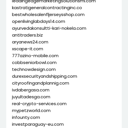
leadingedgemarketingsolutionsmi.com
kastratigeneralcontractinginc.co
bestwholesalenfljerseysshop.com
openlivinglabdays14.com
ayurvedakonsultti-kari-nokela.com
antitraders.biz
aryanews24.com
xscape-it.com
777azino-mobile.com
cobbseniorbowl.com
technowdesign.com
durexsecurityandshipping.com
cityroofingandplannig.com
ivdabergasa.com
juyultadesga.com
real-crypto-services.com
mypetzworld.com
infounty.com
investparaguay-eu.com