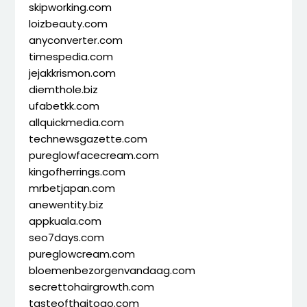
skipworking.com
loizbeauty.com
anyconverter.com
timespedia.com
jejakkrismon.com
diemthole.biz
ufabetkk.com
allquickmedia.com
technewsgazette.com
pureglowfacecream.com
kingofherrings.com
mrbetjapan.com
anewentity.biz
appkuala.com
seo7days.com
pureglowcream.com
bloemenbezorgenvandaag.com
secrettohairgrowth.com
tasteofthaitogo.com