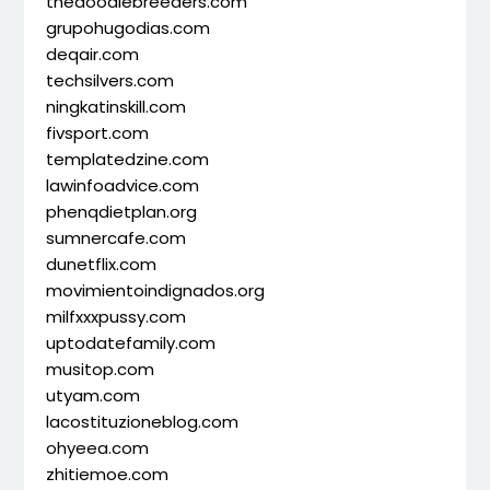
thedoodlebreeders.com
grupohugodias.com
deqair.com
techsilvers.com
ningkatinskill.com
fivsport.com
templatedzine.com
lawinfoadvice.com
phenqdietplan.org
sumnercafe.com
dunetflix.com
movimientoindignados.org
milfxxxpussy.com
uptodatefamily.com
musitop.com
utyam.com
lacostituzioneblog.com
ohyeea.com
zhitiemoe.com