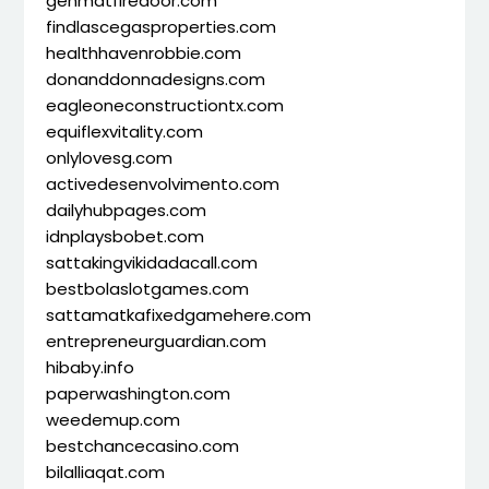
genmatfiredoor.com
findlascegasproperties.com
healthhavenrobbie.com
donanddonnadesigns.com
eagleoneconstructiontx.com
equiflexvitality.com
onlylovesg.com
activedesenvolvimento.com
dailyhubpages.com
idnplaysbobet.com
sattakingvikidadacall.com
bestbolaslotgames.com
sattamatkafixedgamehere.com
entrepreneurguardian.com
hibaby.info
paperwashington.com
weedemup.com
bestchancecasino.com
bilalliaqat.com