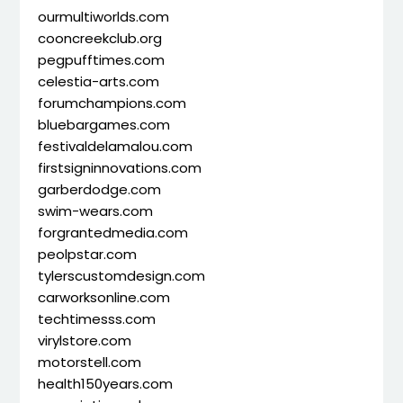
ourmultiworlds.com
cooncreekclub.org
pegpufftimes.com
celestia-arts.com
forumchampions.com
bluebargames.com
festivaldelamalou.com
firstsigninnovations.com
garberdodge.com
swim-wears.com
forgrantedmedia.com
peolpstar.com
tylerscustomdesign.com
carworksonline.com
techtimesss.com
virylstore.com
motorstell.com
health150years.com