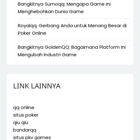
Bangkitnya Sumoqq: Mengapa Game Ini
Menghebohkan Dunia Game
Royalqq: Gerbang Anda untuk Menang Besar di
Poker Online
Bangkitnya GoldenQQ: Bagaimana Platform Ini
Mengubah Industri Game
LINK LAINNYA
qq online
situs poker
qiu qiu
bandarqq
situs pkv games