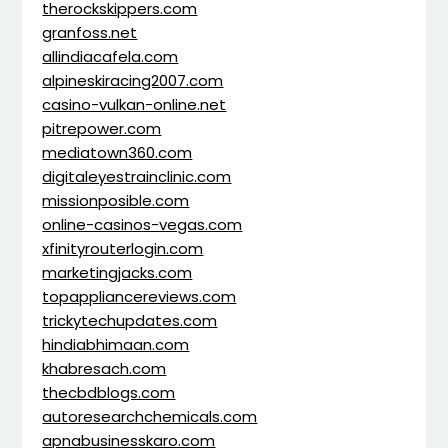
therockskippers.com
granfoss.net
allindiacafela.com
alpineskiracing2007.com
casino-vulkan-online.net
pitrepower.com
mediatown360.com
digitaleyestrainclinic.com
missionposible.com
online-casinos-vegas.com
xfinityrouterlogin.com
marketingjacks.com
topappliancereviews.com
trickytechupdates.com
hindiabhimaan.com
khabresach.com
thecbdblogs.com
autoresearchchemicals.com
apnabusinesskaro.com