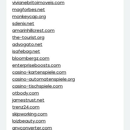
vivianebritoimoveis.com
magforbes.net
monkeycap.org
sdenix.net
amarinhillcrest.com
the-tourist.org
advogato.net
isafebag.net
bloombergz.com
enterpriseboosts.com
casino-kartenspiele.com
casino-automatenspiele.org
casino-tischspiele.com
otbody.com
jamestrust.net
trenz24.com
skipworking.com
loizbeauty.com
anyconverter.com