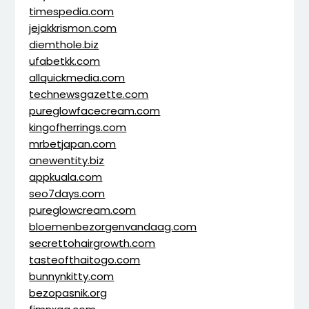
timespedia.com
jejakkrismon.com
diemthole.biz
ufabetkk.com
allquickmedia.com
technewsgazette.com
pureglowfacecream.com
kingofherrings.com
mrbetjapan.com
anewentity.biz
appkuala.com
seo7days.com
pureglowcream.com
bloemenbezorgenvandaag.com
secrettohairgrowth.com
tasteofthaitogo.com
bunnynkitty.com
bezopasnik.org