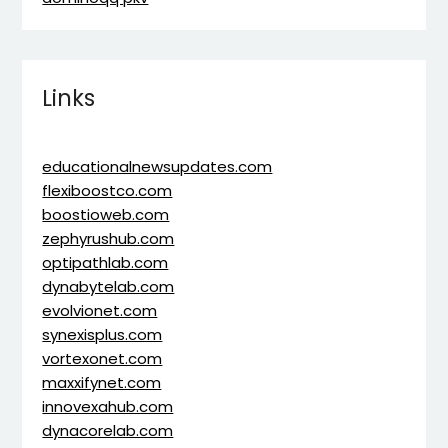
Links
educationalnewsupdates.com
flexiboostco.com
boostioweb.com
zephyrushub.com
optipathlab.com
dynabytelab.com
evolvionet.com
synexisplus.com
vortexonet.com
maxxifynet.com
innovexahub.com
dynacorelab.com