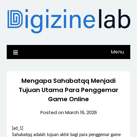
Skip
to
content
Menu
Mengapa Sahabatqq Menjadi
Tujuan Utama Para Penggemar
Game Online
Posted on
March 16, 2026
[ad_1]
Sahabatqq adalah tujuan akhir bagi para penggemar game