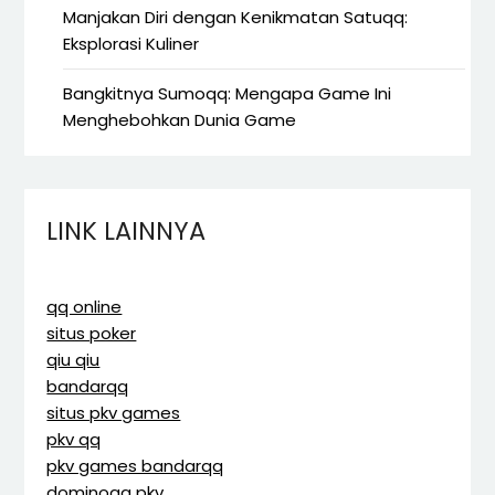
Manjakan Diri dengan Kenikmatan Satuqq:
Eksplorasi Kuliner
Bangkitnya Sumoqq: Mengapa Game Ini
Menghebohkan Dunia Game
LINK LAINNYA
qq online
situs poker
qiu qiu
bandarqq
situs pkv games
pkv qq
pkv games bandarqq
dominoqq pkv