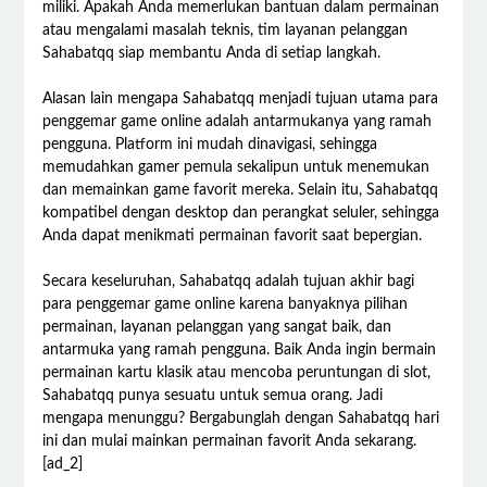
miliki. Apakah Anda memerlukan bantuan dalam permainan
atau mengalami masalah teknis, tim layanan pelanggan
Sahabatqq siap membantu Anda di setiap langkah.
Alasan lain mengapa Sahabatqq menjadi tujuan utama para
penggemar game online adalah antarmukanya yang ramah
pengguna. Platform ini mudah dinavigasi, sehingga
memudahkan gamer pemula sekalipun untuk menemukan
dan memainkan game favorit mereka. Selain itu, Sahabatqq
kompatibel dengan desktop dan perangkat seluler, sehingga
Anda dapat menikmati permainan favorit saat bepergian.
Secara keseluruhan, Sahabatqq adalah tujuan akhir bagi
para penggemar game online karena banyaknya pilihan
permainan, layanan pelanggan yang sangat baik, dan
antarmuka yang ramah pengguna. Baik Anda ingin bermain
permainan kartu klasik atau mencoba peruntungan di slot,
Sahabatqq punya sesuatu untuk semua orang. Jadi
mengapa menunggu? Bergabunglah dengan Sahabatqq hari
ini dan mulai mainkan permainan favorit Anda sekarang.
[ad_2]