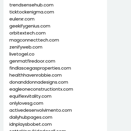
trendsensehub.com
ticktockenigma.com
eulerxr.com
geekifygenius.com
orbitextech.com
magconnecttech.com
zenifyweb.com
livetogel.co
genmatfiredoor.com
findlascegasproperties.com
healthhavenrobbie.com
donanddonnadesigns.com
eagleoneconstructiontx.com
equiflexvitality.com
onlylovesg.com
activedesenvolvimento.com
dailyhubpages.com
idnplaysbobet.com