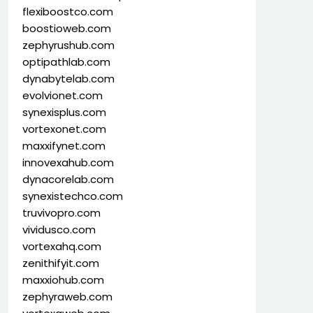
flexiboostco.com
boostioweb.com
zephyrushub.com
optipathlab.com
dynabytelab.com
evolvionet.com
synexisplus.com
vortexonet.com
maxxifynet.com
innovexahub.com
dynacorelab.com
synexistechco.com
truvivopro.com
vividusco.com
vortexahq.com
zenithifyit.com
maxxiohub.com
zephyraweb.com