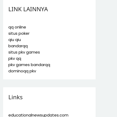
LINK LAINNYA
qq online
situs poker
qiu qiu
bandarqq
situs pkv games
pkv qq
pkv games bandarqq
dominoqq pkv
Links
educationalnewsupdates.com