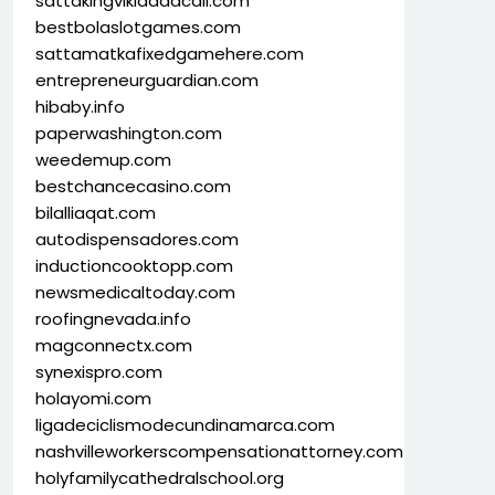
sattakingvikidadacall.com
bestbolaslotgames.com
sattamatkafixedgamehere.com
entrepreneurguardian.com
hibaby.info
paperwashington.com
weedemup.com
bestchancecasino.com
bilalliaqat.com
autodispensadores.com
inductioncooktopp.com
newsmedicaltoday.com
roofingnevada.info
magconnectx.com
synexispro.com
holayomi.com
ligadeciclismodecundinamarca.com
nashvilleworkerscompensationattorney.com
holyfamilycathedralschool.org