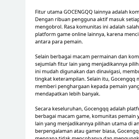
Fitur utama GOCENGQQ lainnya adalah komu
Dengan ribuan pengguna aktif masuk setiap
mengobrol. Rasa komunitas ini adalah sal
platform game online lainnya, karena menc
antara para pemain.
Selain berbagai macam permainan dan kom
sejumlah fitur lain yang menjadikannya pili
ini mudah digunakan dan dinavigasi, memb
tingkat keterampilan. Selain itu, Gocengq
memberi penghargaan kepada pemain yang
mendapatkan lebih banyak.
Secara keseluruhan, Gocengqq adalah pla
berbagai macam game, komunitas pemain ya
lain yang menjadikannya pilihan utama di a
berpengalaman atau gamer biasa, Gocengqq
mengapa tidak mencobanya dan mengungkap