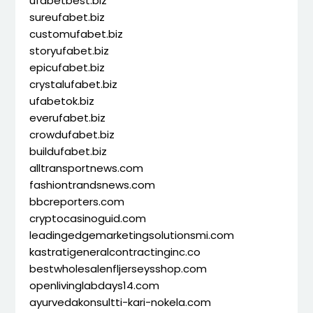
ufabetbest.biz
sureufabet.biz
customufabet.biz
storyufabet.biz
epicufabet.biz
crystalufabet.biz
ufabetok.biz
everufabet.biz
crowdufabet.biz
buildufabet.biz
alltransportnews.com
fashiontrandsnews.com
bbcreporters.com
cryptocasinoguid.com
leadingedgemarketingsolutionsmi.com
kastratigeneralcontractinginc.co
bestwholesalenfljerseysshop.com
openlivinglabdays14.com
ayurvedakonsultti-kari-nokela.com