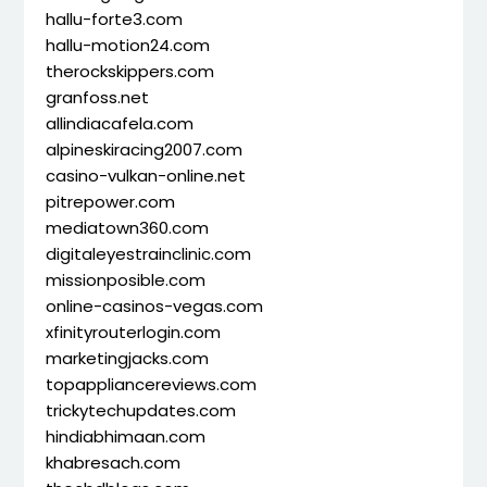
hallu-forte3.com
hallu-motion24.com
therockskippers.com
granfoss.net
allindiacafela.com
alpineskiracing2007.com
casino-vulkan-online.net
pitrepower.com
mediatown360.com
digitaleyestrainclinic.com
missionposible.com
online-casinos-vegas.com
xfinityrouterlogin.com
marketingjacks.com
topappliancereviews.com
trickytechupdates.com
hindiabhimaan.com
khabresach.com