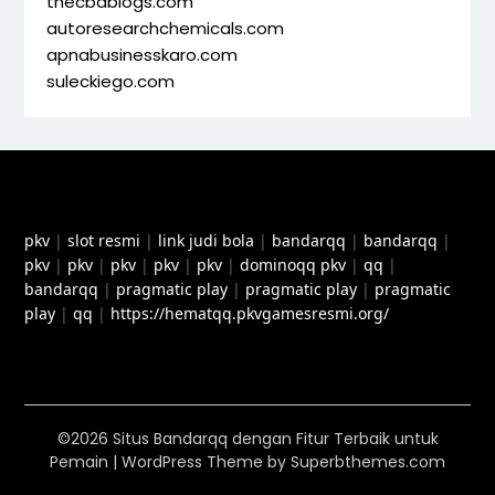
thecbdblogs.com
autoresearchchemicals.com
apnabusinesskaro.com
suleckiego.com
pkv
|
slot resmi
|
link judi bola
|
bandarqq
|
bandarqq
|
pkv
|
pkv
|
pkv
|
pkv
|
pkv
|
dominoqq pkv
|
qq
|
bandarqq
|
pragmatic play
|
pragmatic play
|
pragmatic
play
|
qq
|
https://hematqq.pkvgamesresmi.org/
©2026 Situs Bandarqq dengan Fitur Terbaik untuk
Pemain
| WordPress Theme by
Superbthemes.com