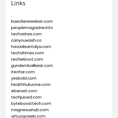
Links
baeckereiweber.com
peoplemagazine.info
techashes.com
canyouwash.co
havadisantalya.com
techdtimes.com
techieboot.com
gundembalikesir.com
itechar.com
yesbold.com
healthhubzone.com
ebaraat.com
techjuiced.com
byteboosttech.com
magnexushub.com
virtuogoweb.com