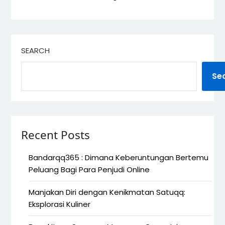
SEARCH
Se
Recent Posts
Bandarqq365 : Dimana Keberuntungan Bertemu
Peluang Bagi Para Penjudi Online
Manjakan Diri dengan Kenikmatan Satuqq:
Eksplorasi Kuliner