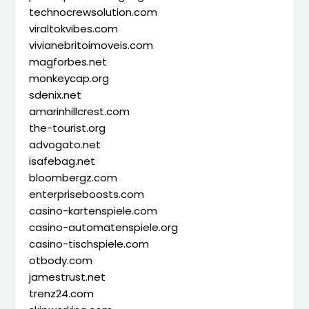
technocrewsolution.com
viraltokvibes.com
vivianebritoimoveis.com
magforbes.net
monkeycap.org
sdenix.net
amarinhillcrest.com
the-tourist.org
advogato.net
isafebag.net
bloombergz.com
enterpriseboosts.com
casino-kartenspiele.com
casino-automatenspiele.org
casino-tischspiele.com
otbody.com
jamestrust.net
trenz24.com