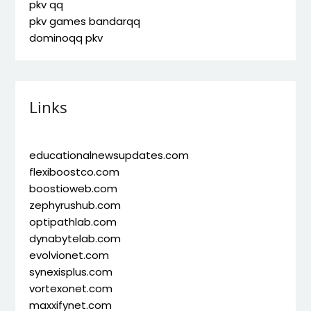
pkv qq
pkv games bandarqq
dominoqq pkv
Links
educationalnewsupdates.com
flexiboostco.com
boostioweb.com
zephyrushub.com
optipathlab.com
dynabytelab.com
evolvionet.com
synexisplus.com
vortexonet.com
maxxifynet.com