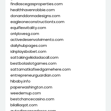
findlascegasproperties.com
healthhavenrobbie.com
donanddonnadesigns.com
eagleoneconstructiontx.com
equiflexvitality.com
onlylovesg.com
activedesenvolvimento.com
dailyhubpages.com
idnplaysbobet.com
sattakingvikidadacall.com
bestbolaslotgames.com
sattamatkafixedgamehere.com
entrepreneurguardian.com
hibaby.info
paperwashington.com
weedemup.com
bestchancecasino.com
bilalliaqat.com
autodispensadores.com