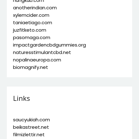
nungkub.com
anotherindian.com
xylemcider.com
taniaetiago.com
juzfitketo.com
pasomaga.com
impactgardencbdgummies.org
naturesstimulantcbd.net
nopalinaeuropa.com
biomagnify.net
Links
saucyukiah.com
beikastreet.net
filmizlettir.net