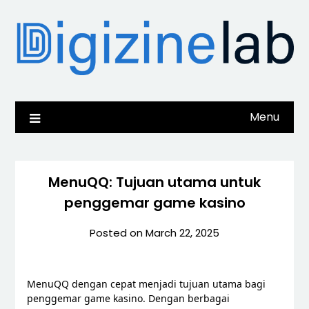
Skip
to
content
Menu
MenuQQ: Tujuan utama untuk
penggemar game kasino
Posted on
March 22, 2025
MenuQQ dengan cepat menjadi tujuan utama bagi
penggemar game kasino. Dengan berbagai