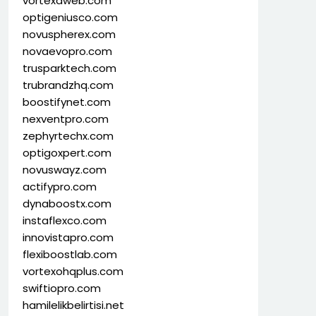
vortexaweb.com
optigeniusco.com
novuspherex.com
novaevopro.com
trusparktech.com
trubrandzhq.com
boostifynet.com
nexventpro.com
zephyrtechx.com
optigoxpert.com
novuswayz.com
actifypro.com
dynaboostx.com
instaflexco.com
innovistapro.com
flexiboostlab.com
vortexohqplus.com
swiftiopro.com
hamilelikbelirtisi.net