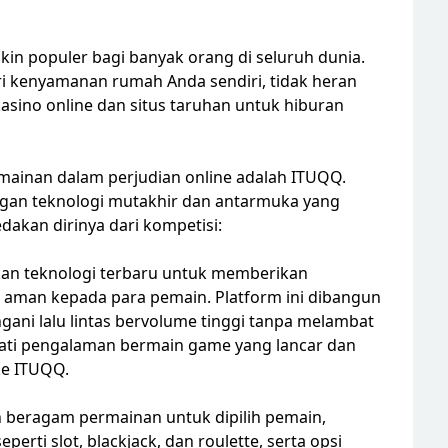
kin populer bagi banyak orang di seluruh dunia.
 kenyamanan rumah Anda sendiri, tidak heran
kasino online dan situs taruhan untuk hiburan
ainan dalam perjudian online adalah ITUQQ.
dengan teknologi mutakhir dan antarmuka yang
akan dirinya dari kompetisi:
an teknologi terbaru untuk memberikan
aman kepada para pemain. Platform ini dibangun
ngani lalu lintas bervolume tinggi tanpa melambat
ati pengalaman bermain game yang lancar dan
ke ITUQQ.
beragam permainan untuk dipilih pemain,
erti slot, blackjack, dan roulette, serta opsi