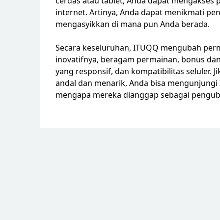
cerdas atau tablet, Anda dapat mengakses 
internet. Artinya, Anda dapat menikmati
mengasyikkan di mana pun Anda berada.
Secara keseluruhan, ITUQQ mengubah perma
inovatifnya, beragam permainan, bonus d
yang responsif, dan kompatibilitas seluler. 
andal dan menarik, Anda bisa mengunjungi 
mengapa mereka dianggap sebagai pengubah