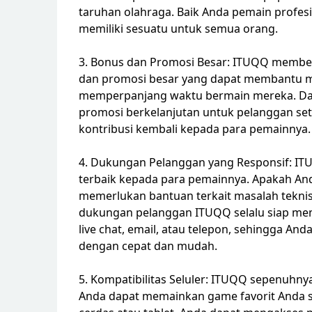
taruhan olahraga. Baik Anda pemain profe
memiliki sesuatu untuk semua orang.
3. Bonus dan Promosi Besar: ITUQQ memb
dan promosi besar yang dapat membantu 
memperpanjang waktu bermain mereka. Da
promosi berkelanjutan untuk pelanggan set
kontribusi kembali kepada para pemainnya.
4. Dukungan Pelanggan yang Responsif: 
terbaik kepada para pemainnya. Apakah An
memerlukan bantuan terkait masalah tekni
dukungan pelanggan ITUQQ selalu siap me
live chat, email, atau telepon, sehingga A
dengan cepat dan mudah.
5. Kompatibilitas Seluler: ITUQQ sepenuhny
Anda dapat memainkan game favorit Anda 