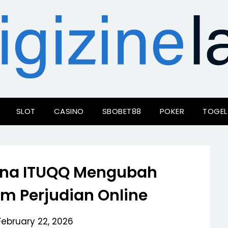
SLOT
CASINO
SBOBET88
POKER
TOGEL
ana ITUQQ Mengubah
m Perjudian Online
February 22, 2026