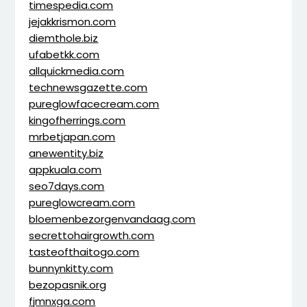
timespedia.com
jejakkrismon.com
diemthole.biz
ufabetkk.com
allquickmedia.com
technewsgazette.com
pureglowfacecream.com
kingofherrings.com
mrbetjapan.com
anewentity.biz
appkuala.com
seo7days.com
pureglowcream.com
bloemenbezorgenvandaag.com
secrettohairgrowth.com
tasteofthaitogo.com
bunnynkitty.com
bezopasnik.org
fjmnxga.com