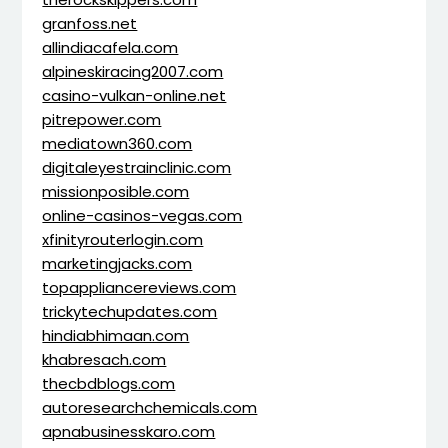
granfoss.net
allindiacafela.com
alpineskiracing2007.com
casino-vulkan-online.net
pitrepower.com
mediatown360.com
digitaleyestrainclinic.com
missionposible.com
online-casinos-vegas.com
xfinityrouterlogin.com
marketingjacks.com
topappliancereviews.com
trickytechupdates.com
hindiabhimaan.com
khabresach.com
thecbdblogs.com
autoresearchchemicals.com
apnabusinesskaro.com