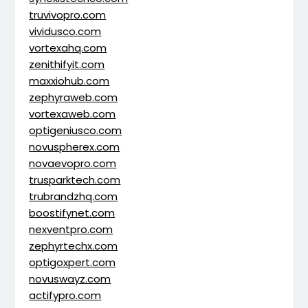
truvivopro.com
vividusco.com
vortexahq.com
zenithifyit.com
maxxiohub.com
zephyraweb.com
vortexaweb.com
optigeniusco.com
novuspherex.com
novaevopro.com
trusparktech.com
trubrandzhq.com
boostifynet.com
nexventpro.com
zephyrtechx.com
optigoxpert.com
novuswayz.com
actifypro.com