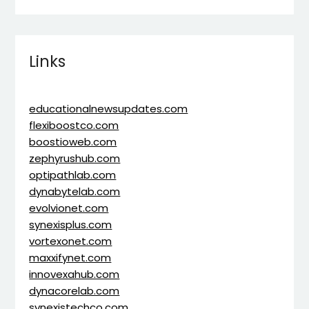
Links
educationalnewsupdates.com
flexiboostco.com
boostioweb.com
zephyrushub.com
optipathlab.com
dynabytelab.com
evolvionet.com
synexisplus.com
vortexonet.com
maxxifynet.com
innovexahub.com
dynacorelab.com
synexistechco.com