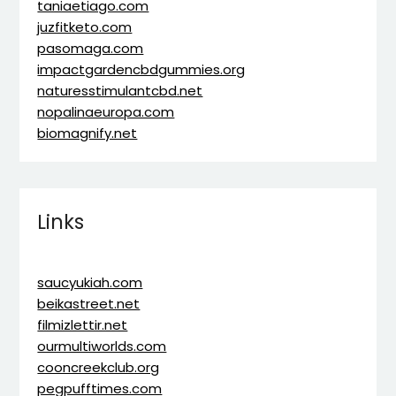
taniaetiago.com
juzfitketo.com
pasomaga.com
impactgardencbdgummies.org
naturesstimulantcbd.net
nopalinaeuropa.com
biomagnify.net
Links
saucyukiah.com
beikastreet.net
filmizlettir.net
ourmultiworlds.com
cooncreekclub.org
pegpufftimes.com